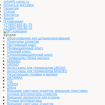
info@ft-comp.ru
Оплата и доставка
Гарантия
Статьи
Контакты
Акции
О компании
+7 (495) 665-81-79
+7 (800) 550-86-10
Каталог
Оборудование для штрихкодирования
Принтеры этикеток
Настольный класс
Промышленный класс
Средний класс
Суперпромышленный класс
Терминалы сбора данных
MINDEO
UROVO
Аксессуары для терминалов UROVO
Аксессуары для терминалов MINDEO
Печатающие головки и валики
DATAMAX
TSC
GODEX
Zebra
Внешние смотчики этикеток, внешние подставки,
ручные аппликаторы этикеток
Внешние держатели для рулона
Ручные аппликаторы
Внешние смотчики этикеток