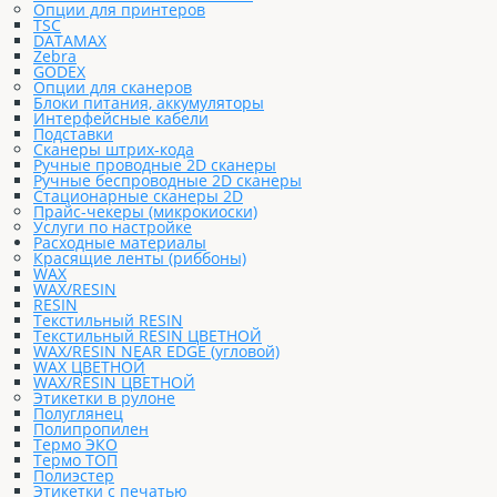
Опции для принтеров
TSC
DATAMAX
Zebra
GODEX
Опции для сканеров
Блоки питания, аккумуляторы
Интерфейсные кабели
Подставки
Сканеры штрих-кода
Ручные проводные 2D сканеры
Ручные беспроводные 2D сканеры
Стационарные сканеры 2D
Прайс-чекеры (микрокиоски)
Услуги по настройке
Расходные материалы
Красящие ленты (риббоны)
WAX
WAX/RESIN
RESIN
Текстильный RESIN
Текстильный RESIN ЦВЕТНОЙ
WAX/RESIN NEAR EDGE (угловой)
WAX ЦВЕТНОЙ
WAX/RESIN ЦВЕТНОЙ
Этикетки в рулоне
Полуглянец
Полипропилен
Термо ЭКО
Термо ТОП
Полиэстер
Этикетки с печатью