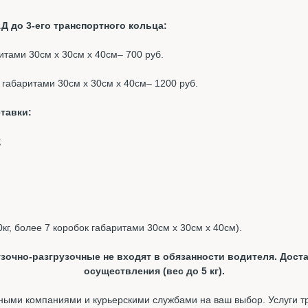
Д до 3-его транспортного кольца:
ритами 30см х 30см х 40см– 700 руб.
к габаритами 30см х 30см х 40см– 1200 руб.
тавки:
;
0кг, более 7 коробок габаритами 30см х 30см х 40см).
зочно-разгрузочные не входят в обязанности водителя. Доста
осуществления (вес до 5 кг).
ыми компаниями и курьерскими службами на ваш выбор. Услуги т