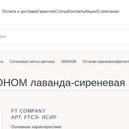
Оплата и доставка
Гарантия
Статьи
Контакты
Акции
О компании
ты
Сатиновые ленты цветные
ЭКОНОМ
Оттенки сиреневого/фиолет
ОНОМ лаванда-сиреневая
FT COMPANY
АРТ.
FTСЭ- ЛСИР
Основные характеристики: