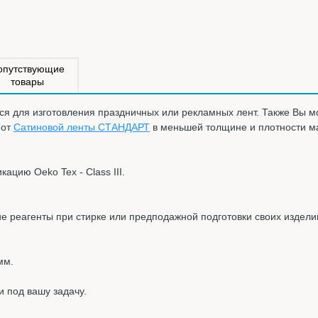
опутствующие
товары
ся для изготовления праздничных или рекламных лент. Также Вы м
 от
Сатиновой ленты СТАНДАРТ
в меньшей толщине и плотности м
цию Oeko Tex - Class III.
ие реагенты при стирке или предподажной подготовки своих издел
мм.
и под вашу задачу.