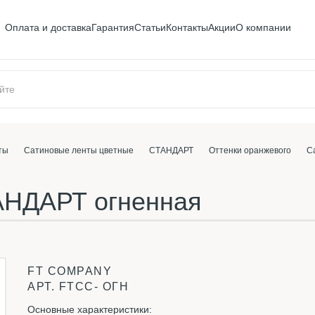
Оплата и доставка
Гарантия
Статьи
Контакты
Акции
О компании
ты
Сатиновые ленты цветные
СТАНДАРТ
Оттенки оранжевого
С
АНДАРТ огненная
FT COMPANY
АРТ.
FTСС- ОГН
Основные характеристики: