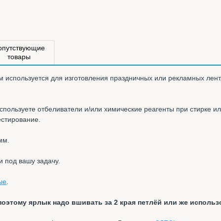
опутствующие
товары
м используется для изготовления праздничных или рекламных лент
спользуете отбеливатели и/или химические реагенты при стирке и
естирование.
мм.
и под вашу задачу.
ые
.
поэтому ярлык надо вшивать за 2 края петлёй или же использ