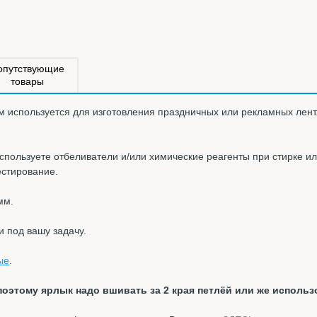
опутствующие
товары
м используется для изготовления праздничных или рекламных лент
спользуете отбеливатели и/или химические реагенты при стирке и
естирование.
мм.
и под вашу задачу.
ые
.
поэтому ярлык надо вшивать за 2 края петлёй или же использ