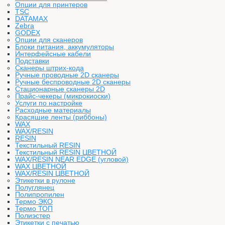
Опции для принтеров
TSC
DATAMAX
Zebra
GODEX
Опции для сканеров
Блоки питания, аккумуляторы
Интерфейсные кабели
Подставки
Сканеры штрих-кода
Ручные проводные 2D сканеры
Ручные беспроводные 2D сканеры
Стационарные сканеры 2D
Прайс-чекеры (микрокиоски)
Услуги по настройке
Расходные материалы
Красящие ленты (риббоны)
WAX
WAX/RESIN
RESIN
Текстильный RESIN
Текстильный RESIN ЦВЕТНОЙ
WAX/RESIN NEAR EDGE (угловой)
WAX ЦВЕТНОЙ
WAX/RESIN ЦВЕТНОЙ
Этикетки в рулоне
Полуглянец
Полипропилен
Термо ЭКО
Термо ТОП
Полиэстер
Этикетки с печатью