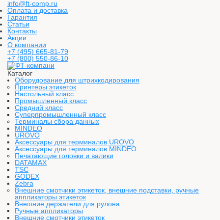
info@ft-comp.ru
Оплата и доставка
Гарантия
Статьи
Контакты
Акции
О компании
+7 (495) 665-81-79
+7 (800) 550-86-10
Каталог
Оборудование для штрихкодирования
Принтеры этикеток
Настольный класс
Промышленный класс
Средний класс
Суперпромышленный класс
Терминалы сбора данных
MINDEO
UROVO
Аксессуары для терминалов UROVO
Аксессуары для терминалов MINDEO
Печатающие головки и валики
DATAMAX
TSC
GODEX
Zebra
Внешние смотчики этикеток, внешние подставки, ручные
аппликаторы этикеток
Внешние держатели для рулона
Ручные аппликаторы
Внешние смотчики этикеток