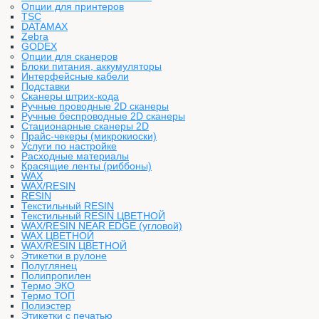
Опции для принтеров
TSC
DATAMAX
Zebra
GODEX
Опции для сканеров
Блоки питания, аккумуляторы
Интерфейсные кабели
Подставки
Сканеры штрих-кода
Ручные проводные 2D сканеры
Ручные беспроводные 2D сканеры
Стационарные сканеры 2D
Прайс-чекеры (микрокиоски)
Услуги по настройке
Расходные материалы
Красящие ленты (риббоны)
WAX
WAX/RESIN
RESIN
Текстильный RESIN
Текстильный RESIN ЦВЕТНОЙ
WAX/RESIN NEAR EDGE (угловой)
WAX ЦВЕТНОЙ
WAX/RESIN ЦВЕТНОЙ
Этикетки в рулоне
Полуглянец
Полипропилен
Термо ЭКО
Термо ТОП
Полиэстер
Этикетки с печатью