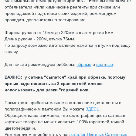
Максимальная температура стирки 40С°. Если вы используете
отбеливатели и/или химические реагенты при стирке или
предподажной подготовки своих изделий, рекомендуем
проводить дополнительно тестирование.
Ширина рулона от 10мм до 220мм с шагом резки 5мм.
Длина рулона - 200м, втулка 76мм.
По запросу возможно изготовление намотки и втулки под вашу
задачу.
Для печати рекомендуем риббоны:
чёрные
и
цветные
.
ВАЖНО: у сатина "сыпется" край при обрезке, поэтому
ярлык надо вшивать за 2 края петлёй или же
использовать для резки "горячий нож.
Посмотреть приблизительное соотношение цвета ленты с
полиграфическим пантоном Вы можете
ЗДЕСЬ
.
Обращаем ваше внимание, что фотография цвета сатина в
карточке товара не может являться 100% гарантией точной
цветопередачи.
Рекомендуем приобретать у нас
каталог Цветных Сатиновых