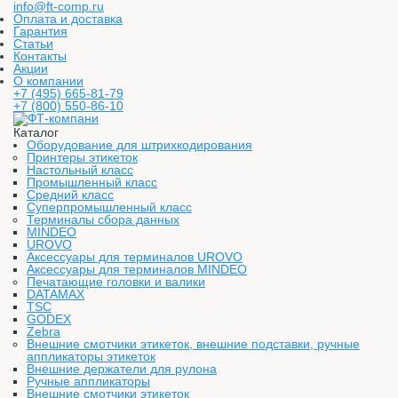
info@ft-comp.ru
Оплата и доставка
Гарантия
Статьи
Контакты
Акции
О компании
+7 (495) 665-81-79
+7 (800) 550-86-10
Каталог
Оборудование для штрихкодирования
Принтеры этикеток
Настольный класс
Промышленный класс
Средний класс
Суперпромышленный класс
Терминалы сбора данных
MINDEO
UROVO
Аксессуары для терминалов UROVO
Аксессуары для терминалов MINDEO
Печатающие головки и валики
DATAMAX
TSC
GODEX
Zebra
Внешние смотчики этикеток, внешние подставки, ручные
аппликаторы этикеток
Внешние держатели для рулона
Ручные аппликаторы
Внешние смотчики этикеток