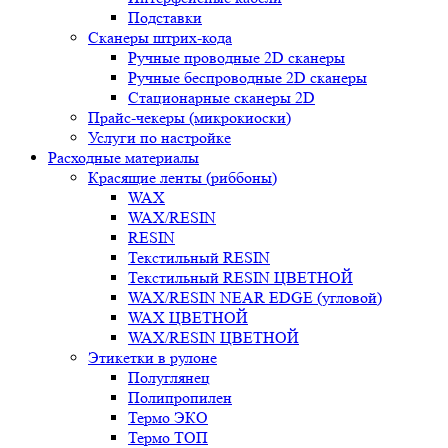
Подставки
Сканеры штрих-кода
Ручные проводные 2D сканеры
Ручные беспроводные 2D сканеры
Стационарные сканеры 2D
Прайс-чекеры (микрокиоски)
Услуги по настройке
Расходные материалы
Красящие ленты (риббоны)
WAX
WAX/RESIN
RESIN
Текстильный RESIN
Текстильный RESIN ЦВЕТНОЙ
WAX/RESIN NEAR EDGE (угловой)
WAX ЦВЕТНОЙ
WAX/RESIN ЦВЕТНОЙ
Этикетки в рулоне
Полуглянец
Полипропилен
Термо ЭКО
Термо ТОП