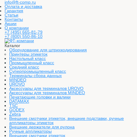
info@ft-comp.ru
Оплата и доставка
Гарантия
Статьи
Контакты
Акции
О компании
+7 (495) 665-81-79
+7 (800) 550-86-10
Каталог
Оборудование для штрихкодирования
Принтеры этикеток
Настольный класс
Промышленный класс
Средний класс
Суперпромышленный класс
Терминалы сбора данных
MINDEO
UROVO
Аксессуары для терминалов UROVO
Аксессуары для терминалов MINDEO
Печатающие головки и валики
DATAMAX
TSC
GODEX
Zebra
Внешние смотчики этикеток, внешние подставки, ручные
аппликаторы этикеток
Внешние держатели для рулона
Ручные аппликаторы
Внешние смотчики этикеток