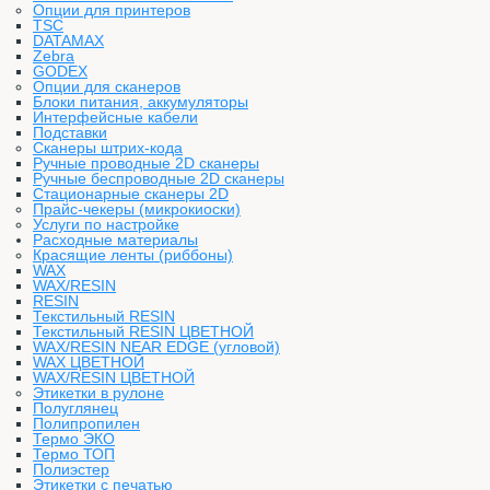
Опции для принтеров
TSC
DATAMAX
Zebra
GODEX
Опции для сканеров
Блоки питания, аккумуляторы
Интерфейсные кабели
Подставки
Сканеры штрих-кода
Ручные проводные 2D сканеры
Ручные беспроводные 2D сканеры
Стационарные сканеры 2D
Прайс-чекеры (микрокиоски)
Услуги по настройке
Расходные материалы
Красящие ленты (риббоны)
WAX
WAX/RESIN
RESIN
Текстильный RESIN
Текстильный RESIN ЦВЕТНОЙ
WAX/RESIN NEAR EDGE (угловой)
WAX ЦВЕТНОЙ
WAX/RESIN ЦВЕТНОЙ
Этикетки в рулоне
Полуглянец
Полипропилен
Термо ЭКО
Термо ТОП
Полиэстер
Этикетки с печатью