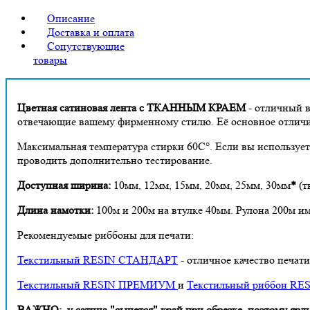
Описание
Доставка и оплата
Сопутствующие
товары
Цветная сатиновая лента с ТКАННЫМ КРАЕМ
- отличный в
отвечающие вашему фирменному стилю. Её основное отлич
Максимальная температура стирки 60С°. Если вы использует
проводить дополнительно тестирование.
Доступная ширина:
10мм, 12мм, 15мм, 20мм, 25мм, 30мм
*
(т
Длина намотки:
100м и 200м на втулке 40мм. Рулона 200м и
Рекомендуемые риббоны для печати:
Текстильный RESIN СТАНДАРТ
-
отличное качество печати
Текстильный RESIN ПРЕМИУМ
и
Текстильный риббон R
ВАЖНО: у сатина "сыпется" край при обрезке, поэтому ярлык