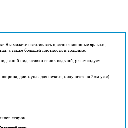
кже Вы можете изготовлять цветные вшивные ярлыки,
нты, а также большей плотности и толщине.
дподажной подготовки своих изделий, рекомендуем
я ширина, достпуная для печати, получится на 2мм уже).
иклов стирок.
 "горячий нож.