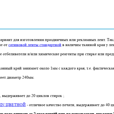
ариант для изготовления праздничных или рекламных лент. Та
ие от
сатиновой ленты стандартной
в наличим тканной края у ле
е отбеливатели и/или химические реагенты при стирке или пре
канный край занимает около 1мм с каждого края, т.е. фактическа
меет диаметр 240мм.
, выдерживает до 20 циклов стирок ;
ESIN ЦВЕТНОЙ
-
отличное качество печати, выдерживает до 40 ц
 надо вшивать за 2 края петлёй или же использовать для резки