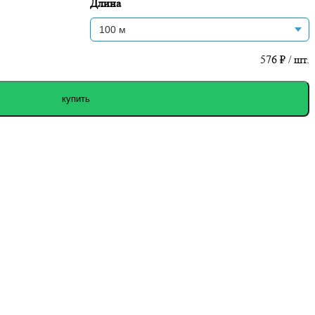
Длина
576
₽ / шт.
купить