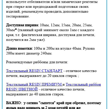
используете отбеливатели и/или химические реагенты
при стирке или предподажной подготовки своих
изделий, рекомендуем проводить дополнительно
тестирование.
Доступная ширина:
10мм, 12мм, 15мм, 20мм, 25мм,
30мм
*
(тканный край занимает около 1мм с каждого
края, т.е. фактическая ширина, достпуная для печати,
получится на 2мм уже).
Длина намотки:
100м и 200м на втулке 40мм. Рулона
200м имеет диаметр 240мм.
Рекомендуемые риббоны для печати:
Текстильный RESIN СТАНДАРТ
-
отличное качество
печати, выдерживает до 20 циклов стирок ;
Текстильный RESIN ПРЕМИУМ
и
Текстильный риббон
RESIN ЦВЕТНОЙ
-
отличное качество печати,
выдерживает до 40 циклов стирок.
ВАЖНО: у сатина "сыпется" край при обрезке, поэтому
ярлык надо вшивать за 2 края петлёй или же