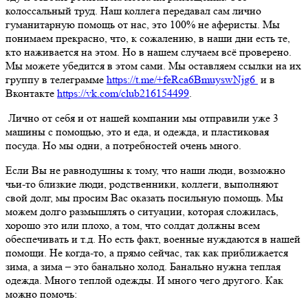
колоссальный труд. Наш коллега передавал сам лично
гуманитарную помощь от нас, это 100% не аферисты. Мы
понимаем прекрасно, что, к сожалению, в наши дни есть те,
кто наживается на этом. Но в нашем случаем всё проверено.
Мы можете убедится в этом сами. Мы оставляем ссылки на их
группу в телеграмме
https://t.me/+feRca6BmuyswNjg6
и в
Вконтакте
https://vk.com/club216154499
.
Лично от себя и от нашей компании мы отправили уже 3
машины с помощью, это и еда, и одежда, и пластиковая
посуда. Но мы одни, а потребностей очень много.
Если Вы не равнодушны к тому, что наши люди, возможно
чьи-то близкие люди, родственники, коллеги, выполняют
свой долг, мы просим Вас оказать посильную помощь. Мы
можем долго размышлять о ситуации, которая сложилась,
хорошо это или плохо, а том, что солдат должны всем
обеспечивать и т.д. Но есть факт, военные нуждаются в нашей
помощи. Не когда-то, а прямо сейчас, так как приближается
зима, а зима – это банально холод. Банально нужна теплая
одежда. Много теплой одежды. И много чего другого. Как
можно помочь: