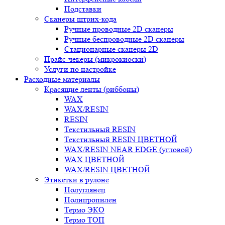
Подставки
Сканеры штрих-кода
Ручные проводные 2D сканеры
Ручные беспроводные 2D сканеры
Стационарные сканеры 2D
Прайс-чекеры (микрокиоски)
Услуги по настройке
Расходные материалы
Красящие ленты (риббоны)
WAX
WAX/RESIN
RESIN
Текстильный RESIN
Текстильный RESIN ЦВЕТНОЙ
WAX/RESIN NEAR EDGE (угловой)
WAX ЦВЕТНОЙ
WAX/RESIN ЦВЕТНОЙ
Этикетки в рулоне
Полуглянец
Полипропилен
Термо ЭКО
Термо ТОП