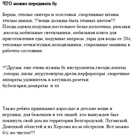
ЧТО можно передавать бу.
Берцы, тёплые свитера и толстовки ,спортивные штаны
тёплые,шапки, !!!вещи должны быть тёмных цветов!!!
Пледы,одеяла,подушки,постельное белье,полотенца, рюкзаки
,насосы,мобильные светильники, мобильная плита для
приготовления еды, надувные матрасы ,тары для воды от 20л,
тепловые печки/пушки,холодильники, стиральные машины в
рабочем состоянии.
!!!Друзья, еще очень нужны бу инструменты,гвозди,лопаты
,топоры ,пилы ,шуруповёрты,дрели,перфораторы ,сварочные
аппараты,удлинитель в катушках,розетки
бу,болгарки,домкраты и тп
Также ребята принимают взрослые и детские вещи и
игрушки, для беженцев и тех людей, кто вынужден был
покинуть свой дом на территории Белгородской, Луганской,
Донецкой областей и из Херсона из-за обстрелов. Всё можно
б/у, но чистое!!!