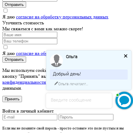
Отправить
Я даю
согласие на обработку персональных данных
Уточнить стоимость
Мы свяжемся с вами как можно скорее!
Я даю
согласие на обработку персональных данных
Ольга
Отправить
Мы используем cookie для хранения ваших данных. Нажимая
Добрый день!
кнопку "Принять" вы соглашаетесь с
политикой
конфиденциальности
и разрешаете нам работать с вашими
Ольга
печатает...
данными.
Введите сообщение
Принять
Войти в личный кабинет
Если вы не помните свой пароль - просто оставьте это поле пустым и вы