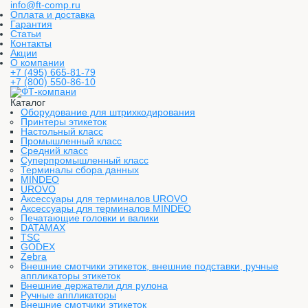
info@ft-comp.ru
Оплата и доставка
Гарантия
Статьи
Контакты
Акции
О компании
+7 (495) 665-81-79
+7 (800) 550-86-10
Каталог
Оборудование для штрихкодирования
Принтеры этикеток
Настольный класс
Промышленный класс
Средний класс
Суперпромышленный класс
Терминалы сбора данных
MINDEO
UROVO
Аксессуары для терминалов UROVO
Аксессуары для терминалов MINDEO
Печатающие головки и валики
DATAMAX
TSC
GODEX
Zebra
Внешние смотчики этикеток, внешние подставки, ручные
аппликаторы этикеток
Внешние держатели для рулона
Ручные аппликаторы
Внешние смотчики этикеток