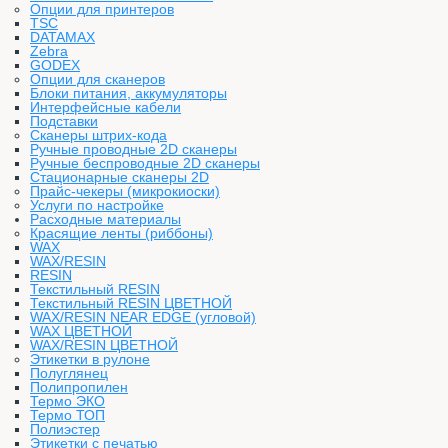
Опции для принтеров
TSC
DATAMAX
Zebra
GODEX
Опции для сканеров
Блоки питания, аккумуляторы
Интерфейсные кабели
Подставки
Сканеры штрих-кода
Ручные проводные 2D сканеры
Ручные беспроводные 2D сканеры
Стационарные сканеры 2D
Прайс-чекеры (микрокиоски)
Услуги по настройке
Расходные материалы
Красящие ленты (риббоны)
WAX
WAX/RESIN
RESIN
Текстильный RESIN
Текстильный RESIN ЦВЕТНОЙ
WAX/RESIN NEAR EDGE (угловой)
WAX ЦВЕТНОЙ
WAX/RESIN ЦВЕТНОЙ
Этикетки в рулоне
Полуглянец
Полипропилен
Термо ЭКО
Термо ТОП
Полиэстер
Этикетки с печатью