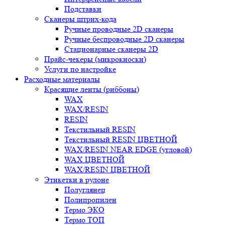
Подставки
Сканеры штрих-кода
Ручные проводные 2D сканеры
Ручные беспроводные 2D сканеры
Стационарные сканеры 2D
Прайс-чекеры (микрокиоски)
Услуги по настройке
Расходные материалы
Красящие ленты (риббоны)
WAX
WAX/RESIN
RESIN
Текстильный RESIN
Текстильный RESIN ЦВЕТНОЙ
WAX/RESIN NEAR EDGE (угловой)
WAX ЦВЕТНОЙ
WAX/RESIN ЦВЕТНОЙ
Этикетки в рулоне
Полуглянец
Полипропилен
Термо ЭКО
Термо ТОП